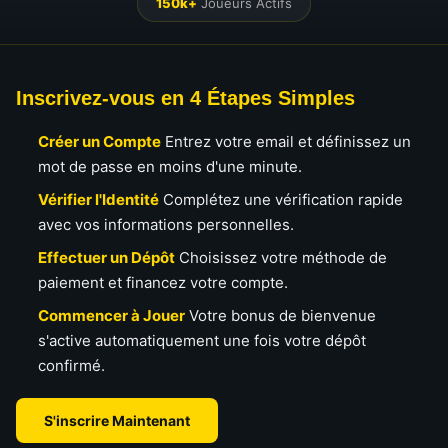
150k+
Joueurs Actifs
Inscrivez-vous en 4 Étapes Simples
Créer un Compte
Entrez votre email et définissez un
mot de passe en moins d'une minute.
Vérifier l'Identité
Complétez une vérification rapide
avec vos informations personnelles.
Effectuer un Dépôt
Choisissez votre méthode de
paiement et financez votre compte.
Commencer à Jouer
Votre bonus de bienvenue
s'active automatiquement une fois votre dépôt
confirmé.
S'inscrire Maintenant