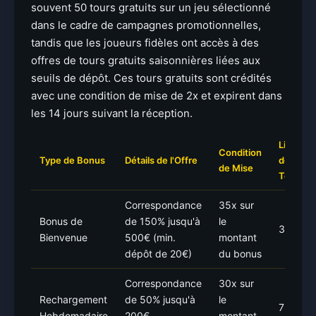
souvent 50 tours gratuits sur un jeu sélectionné
dans le cadre de campagnes promotionnelles,
tandis que les joueurs fidèles ont accès à des
offres de tours gratuits saisonnières liées aux
seuils de dépôt. Ces tours gratuits sont crédités
avec une condition de mise de 2x et expirent dans
les 14 jours suivant la réception.
Limite
Condition
Type de Bonus
Détails de l'Offre
de
de Mise
Temps
Correspondance
35x sur
Bonus de
de 150% jusqu'à
le
30 jours
Bienvenue
500€ (min.
montant
dépôt de 20€)
du bonus
Correspondance
30x sur
Rechargement
de 50% jusqu'à
le
7 jours
Hebdomadaire
200€
montant