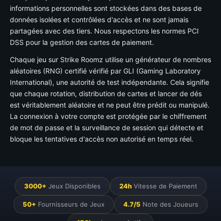
informations personnelles sont stockées dans des bases de
données isolées et contrôlées d'accès et ne sont jamais
partagées avec des tiers. Nous respectons les normes PCI
DSS pour la gestion des cartes de paiement.
Chaque jeu sur Strike Roomz utilise un générateur de nombres
aléatoires (RNG) certifié vérifié par GLI (Gaming Laboratory
International), une autorité de test indépendante. Cela signifie
que chaque rotation, distribution de cartes et lancer de dés
est véritablement aléatoire et ne peut être prédit ou manipulé.
La connexion à votre compte est protégée par le chiffrement
de mot de passe et la surveillance de session qui détecte et
bloque les tentatives d'accès non autorisé en temps réel.
3000+
Jeux Disponibles
24h
Vitesse de Paiement
50+
Fournisseurs de Jeux
4.7/5
Note des Joueurs