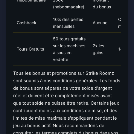
(hebdomadaire)
du bonus
10% des pertes
Cycle
Cashback
Aucune
mensuelles
mensue
50 tours gratuits
sur les machines
2x les
Tours Gratuits
14 jours
à sous en
gains
vedette
Tous les bonus et promotions sur Strike Roomz
sont soumis à nos conditions générales. Les fonds
de bonus sont séparés de votre solde d'argent
réel et doivent être complètement misés avant
que tout solde ne puisse être retiré. Certains jeux
contribuent moins aux conditions de mise, et des
limites de mise maximale s'appliquent pendant le
jeu au bonus actif. Nous recommandons de
consulter les termes complets du bonus dans vos